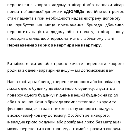
перевезення хворого додому з лікарні або навпаки лікар
приватної швидкої допомоги
«ДІОМЕД»
постійно контролює
стан пацієнта і при необхідності надає екстрену допомогу.
По прибуттю на місце призначення бригада дбайливо
переносить пацієнта додому або в палату, а лікар знову
проводить огляд, щоб переконатися в стабільному стані.
Перевезення хворих з квартири на квартиру.
Ви міняєте житло або просто хочете перевезти хворого
родича з однієї квартири на іншу — ми допоможемо вам!
Наша санітарна бригада перевезе хворого або інваліда від
ліжка одного будинку до ліжка іншого будинку, спустить з
поверху одного будинку і підніме в інший будинок на кріслі
або на ношах. Кожна бригада укомплектована лікарем та
фельдшером, які в разі важкого стану хворого нададуть
висококваліфіковану допомогу. Особисті речі хворого,
інвалідне крісло, ходунки, або розібране ліжко(без матраца)
можна перевезти в санітарному автомобілі разом з хворим.