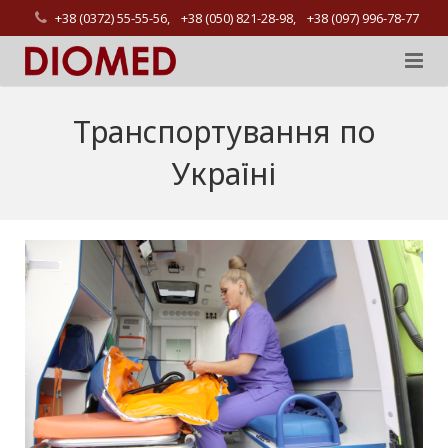
+38 (0372) 55-55-56, +38 (050) 821-28-98, +38 (097) 996-78-77
Головна
Транспортування по
Екстренна допомога
Україні
Коли викликати?
Консультації
Відгуки
Контакти