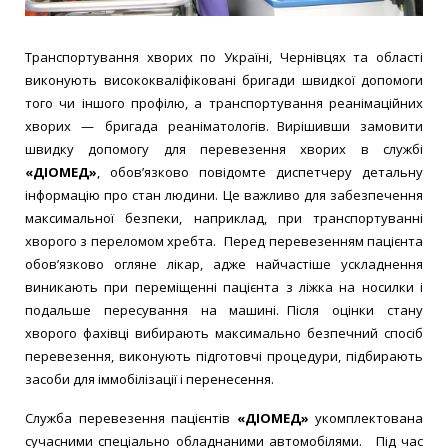
Транспортування хворих по Україні, Чернівцях та області
виконують висококваліфіковані бригади швидкої допомоги
того чи іншого профілю, а транспортування реанімаційних
хворих — бригада реаніматологів. Вирішивши замовити
швидку допомогу для перевезення хворих в службі
«ДІОМЕД»
, обов’язково повідомте диспетчеру детальну
інформацію про стан людини. Це важливо для забезпечення
максимальної безпеки, наприклад, при транспортуванні
хворого з переломом хребта. Перед перевезенням пацієнта
обов’язково огляне лікар, адже найчастіше ускладнення
виникають при переміщенні пацієнта з ліжка на носилки і
подальше пересування на машині. Після оцінки стану
хворого фахівці вибирають максимально безпечний спосіб
перевезення, виконують підготовчі процедури, підбирають
засоби для іммобілізації і перенесення.
Служба перевезення пацієнтів
«ДІОМЕД»
укомплектована
сучасними спеціально обладнаними автомобілями. Під час