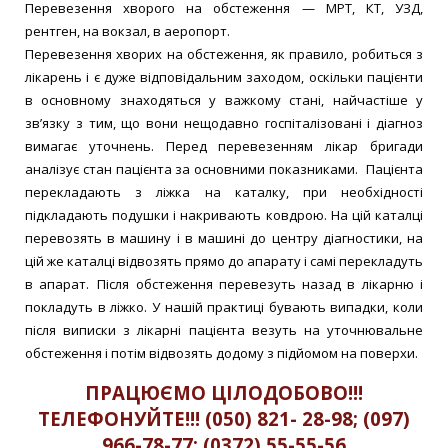
Перевезення хворого на обстеження — МРТ, КТ, УЗД,
рентген, на вокзал, в аеропорт.
Перевезення хворих на обстеження, як правило, робиться з
лікарень і є дуже відповідальним заходом, оскільки пацієнти
в основному знаходяться у важкому стані, найчастіше у
зв’язку з тим, що вони нещодавно госпіталізовані і діагноз
вимагає уточнень. Перед перевезенням лікар бригади
аналізує стан пацієнта за основними показниками. Пацієнта
перекладають з ліжка на каталку, при необхідності
підкладають подушки і накривають ковдрою. На цій каталці
перевозять в машину і в машині до центру діагностики, на
цій же каталці відвозять прямо до апарату і самі перекладуть
в апарат. Після обстеження перевезуть назад в лікарню і
покладуть в ліжко. У нашій практиці бувають випадки, коли
після виписки з лікарні пацієнта везуть на уточнювальне
обстеження і потім відвозять додому з підйомом на поверхи.
ПРАЦЮЄМО ЦІЛОДОБОВО!!!
ТЕЛЕФОНУЙТЕ!!! (050) 821- 28-98; (097)
966-78-77; (0372) 55-55-56